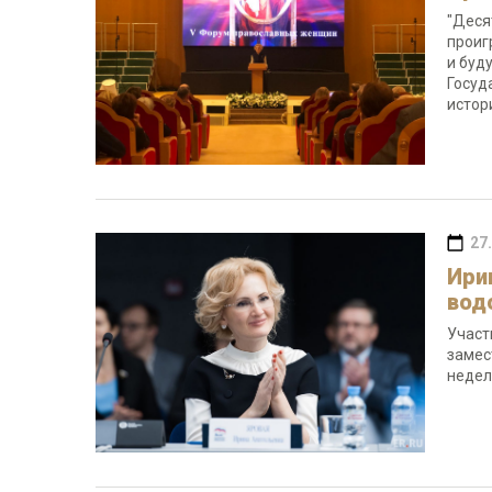
"Деся
проиг
и буд
Госуд
истор
27
Ири
вод
Участ
замес
недел