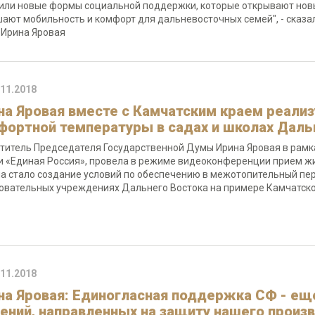
или новые формы социальной поддержки, которые открывают нов
ают мобильность и комфорт для дальневосточных семей", - сказа
Ирина Яровая
.11.2018
на Яровая вместе с Камчатским краем реализ
фортной температуры в садах и школах Даль
титель Председателя Государственной Думы Ирина Яровая в рамк
и «Единая Россия», провела в режиме видеоконференции прием жи
а стало создание условий по обеспечению в межотопительный пе
овательных учреждениях Дальнего Востока на примере Камчатско
.11.2018
на Яровая: Единогласная поддержка СФ - ещ
ений, направленных на защиту нашего произ