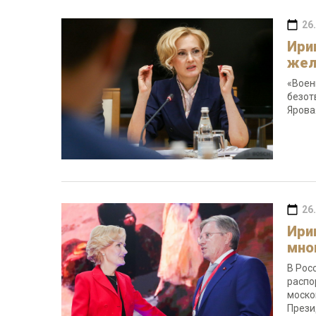
26
Ири
жел
«Воен
безот
Ярова
26
Ири
мно
В Рос
распо
моско
Прези