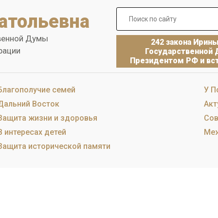
атольевна
венной Думы
242 закона Ирин
рации
Государственной 
Президентом РФ и вст
Благополучие семей
У П
Дальний Восток
Акт
Защита жизни и здоровья
Сов
В интересах детей
Меж
Защита исторической памяти