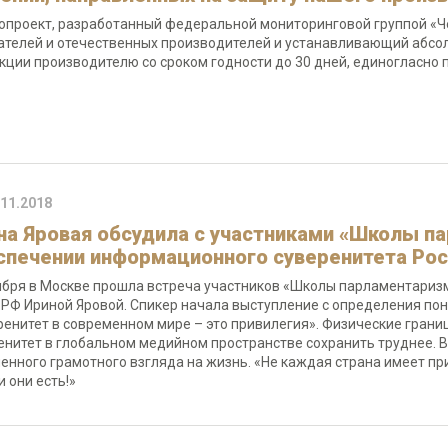
опроект, разработанный федеральной мониторинговой группой «Ч
ателей и отечественных производителей и устанавливающий абсо
кции производителю со сроком годности до 30 дней, единогласно
.11.2018
на Яровая обсудила с участниками «Школы п
спечении информационного суверенитета Рос
ября в Москве прошла встреча участников «Школы парламентариз
РФ Ириной Яровой. Спикер начала выступление с определения пон
ренитет в современном мире – это привилегия». Физические грани
енитет в глобальном медийном пространстве сохранить труднее. В
енного грамотного взгляда на жизнь. «Не каждая страна имеет прив
и они есть!»