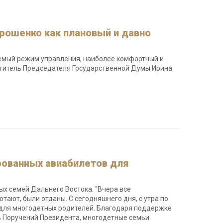
рошенко как плановый и давно
емый режим управления, наиболее комфортный и
ститель Председателя Государственной Думы Ирина
рованных авиабилетов для
х семей Дальнего Востока. "Вчера все
тают, были отданы. С сегодняшнего дня, с утра по
 для многодетных родителей. Благодаря поддержке
ь Поручений Президента, многодетные семьи