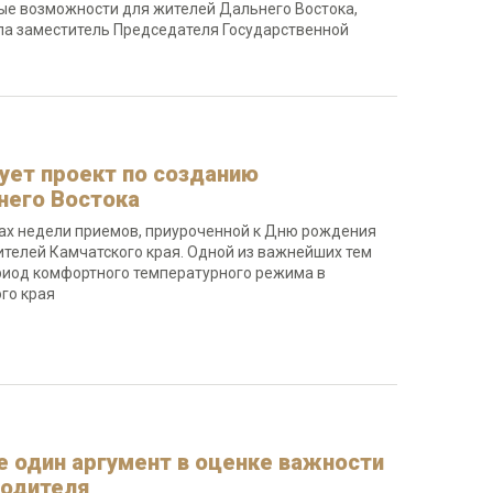
ые возможности для жителей Дальнего Востока,
ла заместитель Председателя Государственной
ует проект по созданию
него Востока
ах недели приемов, приуроченной к Дню рождения
телей Камчатского края. Одной из важнейших тем
риод комфортного температурного режима в
го края
е один аргумент в оценке важности
водителя