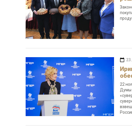
Закон
покуп
проду
23
Ири
обе
22 но
Думы 
«суве
сувер
взвеш
Росси