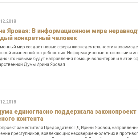
.12.2018
на Яровая: В информационном мире неравн
дый конкретный человек
менный мир создаёт новые сферы жизнедеятельности и взаимодейс
новой жизненной потребностью. Информационные технологии и и
дно что новыми будут направления помощи волонтеров и в этой с
арственной Думы Ирина Яровая
.12.2018
дума единогласно поддержала законопроект
сного контента
опроект заместителя Председателя ГД Ирины Яровой, направленны
ение преступников, вовлекающих несовершеннолетних в противоп