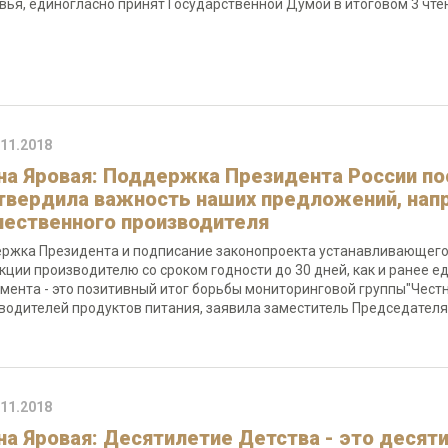
вья, единогласно принят Государственной Думой в итоговом 3 чтен
.11.2018
на Яровая: Поддержка Президента России пос
твердила важность наших предложений, нап
чественного производителя
ржка Президента и подписание законопроекта устанавливающего
кции производителю со сроком годности до 30 дней, как и ранее
мента - это позитивный итог борьбы мониторинговой группы"Честн
водителей продуктов питания, заявила заместитель Председател
.11.2018
на Яровая: Десятилетие Детства - это десяти