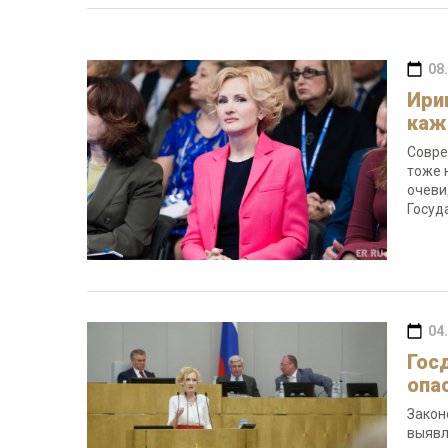
08
Ири
каж
Совре
тоже 
очеви
Госуд
04
Гос
опа
Закон
выявл