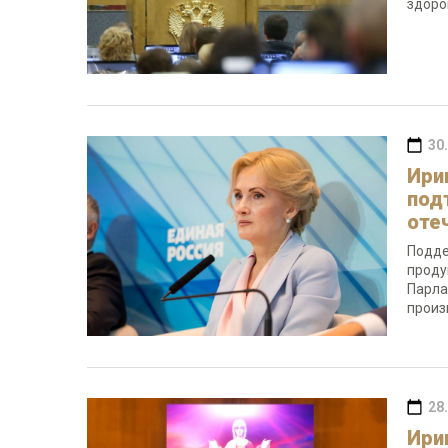
здоро
30
Ири
под
оте
Подде
проду
Парла
произ
28
Ири