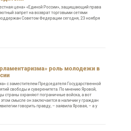
естная цена» «Единой России», защищающий права
лютный запрет на возврат торговыми сетями
 поддержан Советом Федерации сегодня, 23 ноября
арламентаризма» роль молодежи в
сии
ма» с заместителем Председателя Государственной
ятий свободы и суверенитета. По мнению Яровой,
цы страны охраняют пограничные войска, а вот
 этом смысле он заключается в наличии у граждан
илегии говорить правду, – заявила Яровая, – а у