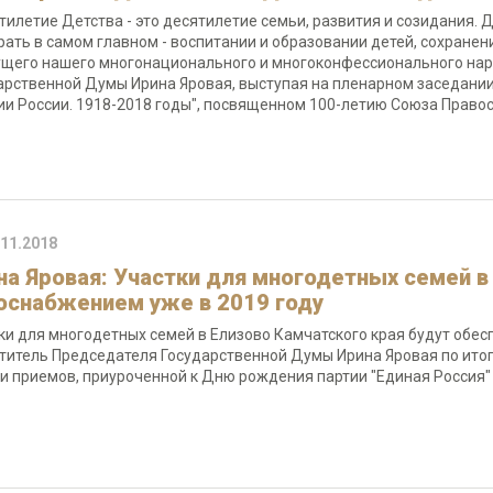
тилетие Детства - это десятилетие семьи, развития и созидания. 
рать в самом главном - воспитании и образовании детей, сохране
ущего нашего многонационального и многоконфессионального наро
арственной Думы Ирина Яровая, выступая на пленарном заседани
ии России. 1918-2018 годы", посвященном 100-летию Союза Прав
.11.2018
на Яровая: Участки для многодетных семей в
оснабжением уже в 2019 году
ки для многодетных семей в Елизово Камчатского края будут обе
титель Председателя Государственной Думы Ирина Яровая по итог
и приемов, приуроченной к Дню рождения партии "Единая Россия"