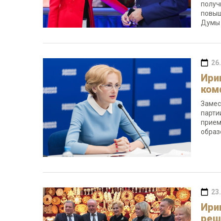
получ
повыш
Думы 
26
Ири
ком
Замес
парти
прием
образ
23
Ири
реш