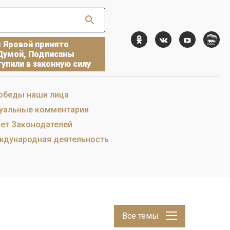
ы Яровой принято
Думой, Подписаны
упили в законную силу
обеды наши лица
уальные комментарии
ет Законодателей
дународная деятельность
Все темы