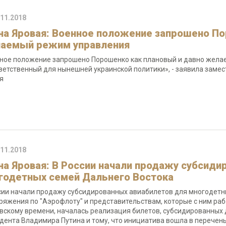
.11.2018
на Яровая: Военное положение запрошено По
аемый режим управления
ное положение запрошено Порошенко как плановый и давно жела
ветственный для нынешней украинской политики», - заявила заме
я
.11.2018
на Яровая: В России начали продажу субсиди
годетных семей Дальнего Востока
сии начали продажу субсидированных авиабилетов для многодетны
ряжения по "Аэрофлоту" и представительствам, которые с ним рабо
вскому времени, началась реализация билетов, субсидированных
дента Владимира Путина и тому, что инициатива вошла в перечен