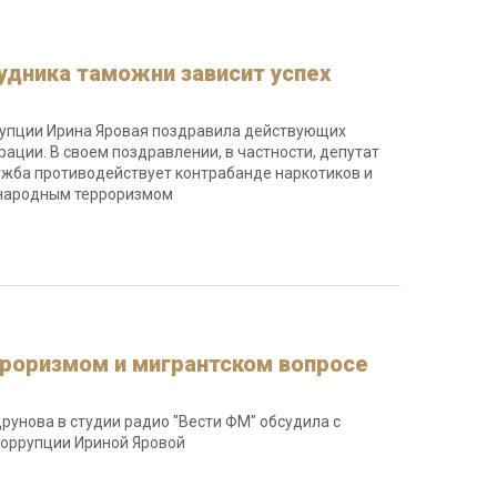
удника таможни зависит успех
рупции Ирина Яровая поздравила действующих
ции. В своем поздравлении, в частности, депутат
лужба противодействует контрабанде наркотиков и
дународным терроризмом
ерроризмом и мигрантском вопросе
рунова в студии радио "Вести ФМ" обсудила с
коррупции Ириной Яровой