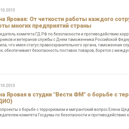
.10.2013
на Яровая: От четкости работы каждого сотр
оты многих предприятий страны
едатель комитета ГД РФ по безопасности и противодействию кор
дников и ветеранов службы с Днем таможенника Российской Федера
ила, что имея статус правоохранительного органа, таможенная с
я, обеспечивает безопасность поставок товаров, борется с меж
.10.2013
на Яровая в студии "Вести ФМ" о борьбе с т
ДИО)
опроекты о борьбе с терроризмом и мигрантский вопрос Елена Щед
едателем комитета Госдумы по безопасности и противодействию 