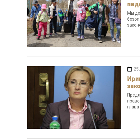
пед
Мы до
безоп
закон
25
Ири
зак
Предл
право
глава