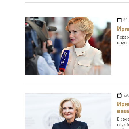
31
Ири
Перво
влиян
29
Ири
вне
В сво
служб