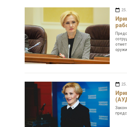
25
Ири
раб
Предс
сотру
отмет
оружи
25
Ири
(АУ
Закон
предс