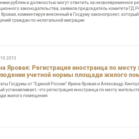
ники рублем и должностью могут ответить за несвоевременное р
ционного законодательства, заявила председатель комитета ГД Р
 Яровая, комментируя внесенный в Госдуму законопроект, которы
ений граждан по нелегальной миграции
.10.2013
на Яровая: Регистрация иностранца по месту
людении учетной нормы площади жилого по
аты Госдумы от "Единой России" Ирина Яровая и Александр Хинтшт
ый устанавливает, что регистрация иностранца по месту жительс
ди жилого помещения