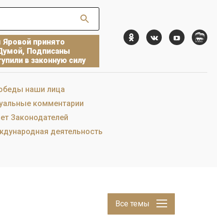
ы Яровой принято
Думой, Подписаны
упили в законную силу
обеды наши лица
уальные комментарии
ет Законодателей
дународная деятельность
Все темы