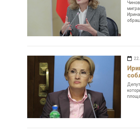
Чинов
мигра
Ирина
обращ
22
Ири
соб
Депут
котор
площа