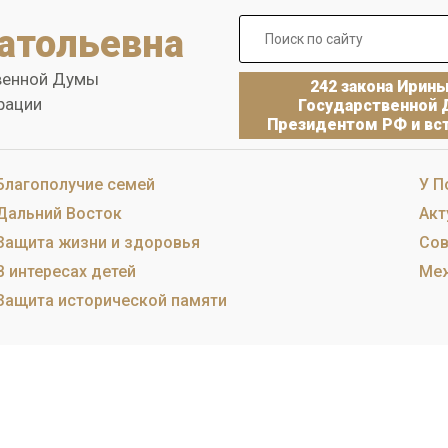
атольевна
венной Думы
242 закона Ирин
рации
Государственной 
Президентом РФ и вст
Благополучие семей
У П
Дальний Восток
Акт
Защита жизни и здоровья
Сов
В интересах детей
Меж
Защита исторической памяти