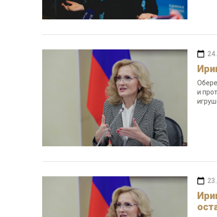
24
Ири
Обере
и про
игруш
23
Ири
ост