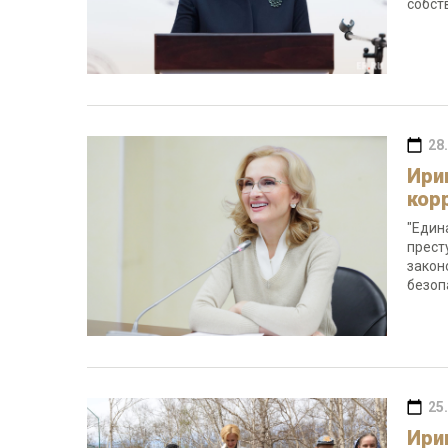
собст
28
Ири
кор
"Един
прест
закон
безоп
25
Ири