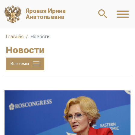
Яровая Ирина
Анатольевна
Главная
Новости
Новости
Все темы