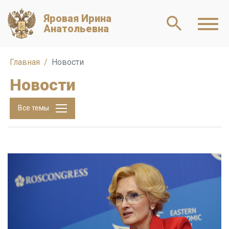
Яровая Ирина
Анатольевна
Главная
Новости
Новости
Все темы