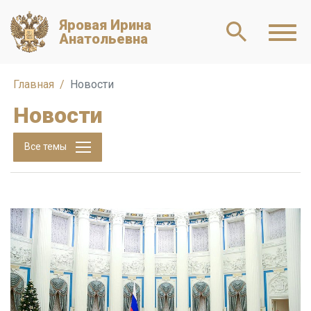
Яровая Ирина
Анатольевна
Главная
Новости
Новости
Все темы