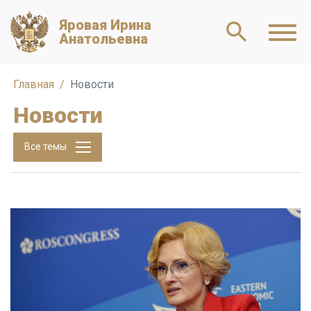
Яровая Ирина
Анатольевна
Главная
Новости
Новости
Все темы