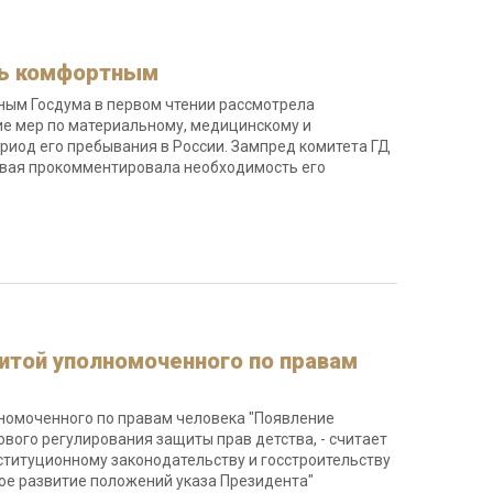
ть комфортным
ным Госдума в первом чтении рассмотрела
ие мер по материальному, медицинскому и
иод его пребывания в России. Зампред комитета ГД
овая прокомментировала необходимость его
итой уполномоченного по правам
лномоченного по правам человека "Появление
вого регулирования защиты прав детства, - считает
ституционному законодательству и госстроительству
ное развитие положений указа Президента"