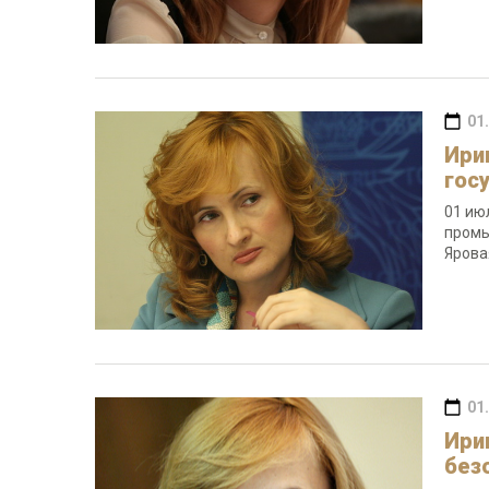
01
Ири
гос
01 ию
промы
Ярова
01
Ири
без