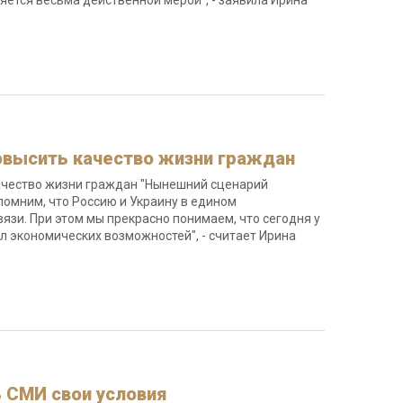
яется весьма действенной мерой", - заявила Ирина
повысить качество жизни граждан
качество жизни граждан "Нынешний сценарий
помним, что Россию и Украину в едином
зи. При этом мы прекрасно понимаем, что сегодня у
л экономических возможностей", - считает Ирина
 СМИ свои условия