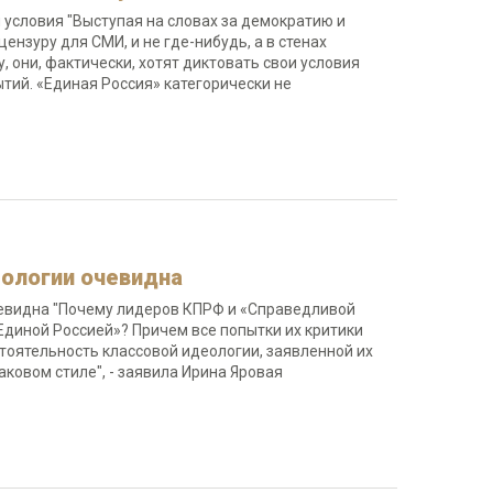
 условия "Выступая на словах за демократию и
ензуру для СМИ, и не где-нибудь, а в стенах
 они, фактически, хотят диктовать свои условия
тий. «Единая Россия» категорически не
еологии очевидна
чевидна "Почему лидеров КПРФ и «Справедливой
Единой Россией»? Причем все попытки их критики
тоятельность классовой идеологии, заявленной их
аковом стиле", - заявила Ирина Яровая