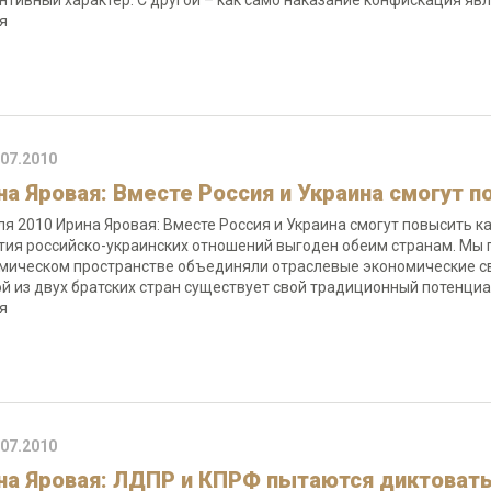
нтивный характер. С другой – как само наказание конфискация явл
ая
.07.2010
на Яровая: Вместе Россия и Украина смогут 
ля 2010 Ирина Яровая: Вместе Россия и Украина смогут повысить 
тия российско-украинских отношений выгоден обеим странам. Мы 
мическом пространстве объединяли отраслевые экономические свя
й из двух братских стран существует свой традиционный потенциа
я
.07.2010
на Яровая: ЛДПР и КПРФ пытаются диктовать