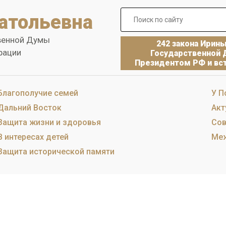
атольевна
венной Думы
242 закона Ирин
рации
Государственной 
Президентом РФ и вст
Благополучие семей
У П
Дальний Восток
Акт
Защита жизни и здоровья
Сов
В интересах детей
Меж
Защита исторической памяти