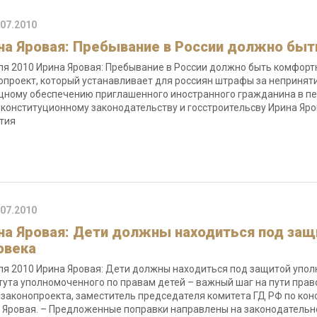
.07.2010
на Яровая: Пребывание в России должно бы
ля 2010 Ирина Яровая: Пребывание в России должно быть комфорт
опроект, который устанавливает для россиян штрафы за непринят
ному обеспечению приглашенного иностранного гражданина в пер
 конституционному законодательству и госстроительсву Ирина Яр
ятия
.07.2010
на Яровая: Дети должны находиться под защ
овека
ля 2010 Ирина Яровая: Дети должны находиться под защитой упо
тута уполномоченного по правам детей – важный шаг на пути право
 законопроекта, заместитель председателя комитета ГД РФ по кон
 Яровая. – Предложенные поправки направлены на законодатель