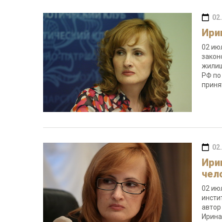
02
Ири
02 ию
закон
жилищ
РФ по
прин
02
Ири
чел
02 ию
инсти
автор
Ирина