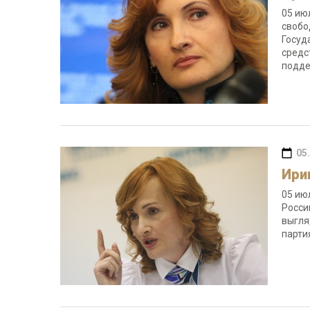
05 ию
свобо
Госуд
средс
подде
05
Ири
05 ию
Росси
выгля
парти