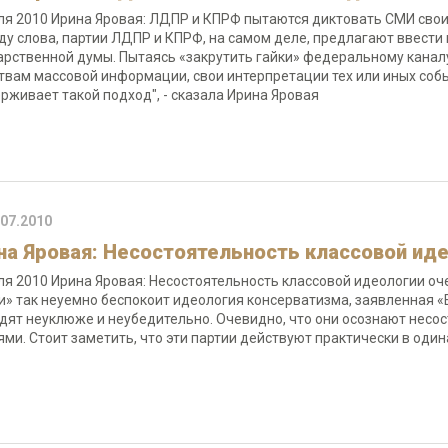
ля 2010 Ирина Яровая: ЛДПР и КПРФ пытаются диктовать СМИ свои
ду слова, партии ЛДПР и КПРФ, на самом деле, предлагают ввести ц
арственной думы. Пытаясь «закрутить гайки» федеральному каналу,
твам массовой информации, свои интерпретации тех или иных собы
рживает такой подход", - сказала Ирина Яровая
.07.2010
на Яровая: Несостоятельность классовой ид
ля 2010 Ирина Яровая: Несостоятельность классовой идеологии о
и» так неуемно беспокоит идеология консерватизма, заявленная «
дят неуклюже и неубедительно. Очевидно, что они осознают несос
ями. Стоит заметить, что эти партии действуют практически в один