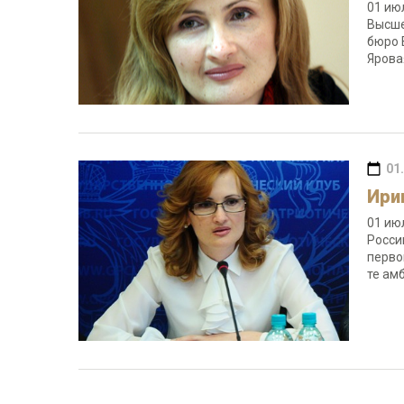
01 ию
Высше
бюро 
Яров
01
Ири
01 ию
Росси
перво
те ам