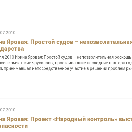
.07.2010
на Яровая: Простой судов – непозволительна
ударства
ля 2010 Ирина Яровая: Простой судов – непозволительная роскошь 
сел камчатские ярусоловы, простаивавшие последние полтора год
я, принимавшая непосредственное участие в решении проблем ры
.07.2010
на Яровая: Проект «Народный контроль» выс
опасности