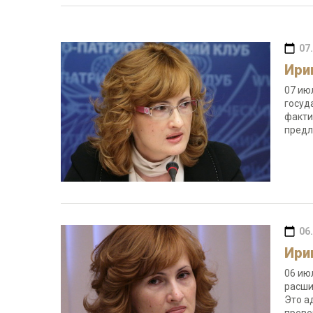
07
Ири
07 ию
госуд
факти
предл
06
Ири
06 ию
расши
Это а