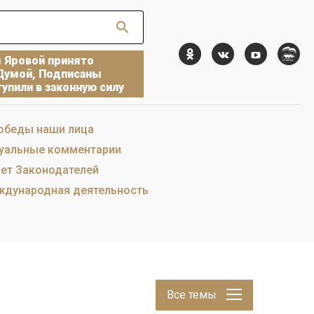
ы Яровой принято
Думой, Подписаны
упили в законную силу
обеды наши лица
уальные комментарии
ет Законодателей
дународная деятельность
Все темы