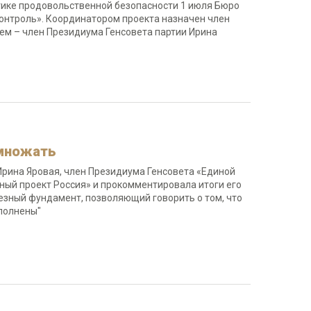
огике продовольственной безопасности 1 июля Бюро
онтроль». Координатором проекта назначен член
ем – член Президиума Генсовета партии Ирина
умножать
 Ирина Яровая, член Президиума Генсовета «Единой
ный проект Россия» и прокомментировала итоги его
езный фундамент, позволяющий говорить о том, что
выполнены"