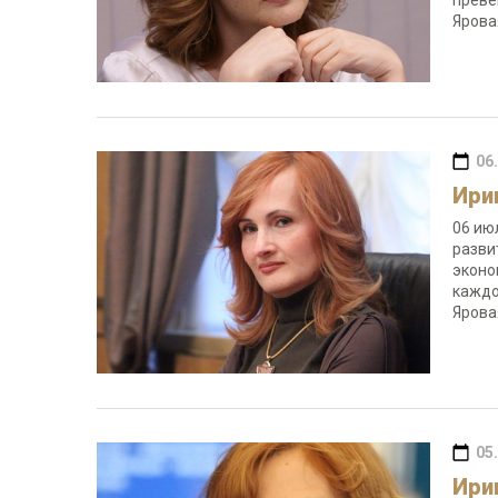
преве
Яров
06
Ири
06 ию
разви
эконо
каждо
Ярова
05
Ири