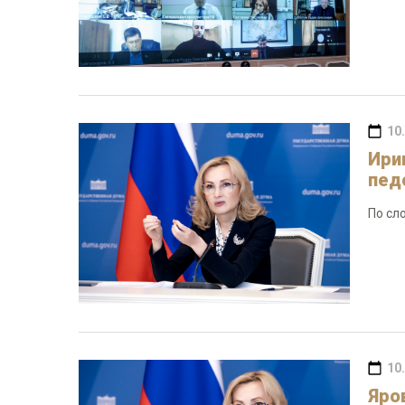
10
Ири
пед
По сл
10
Яро