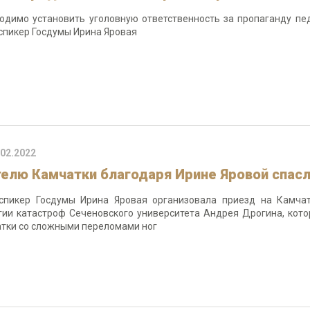
одимо установить уголовную ответственность за пропаганду пед
спикер Госдумы Ирина Яровая
.02.2022
елю Камчатки благодаря Ирине Яровой спасл
спикер Госдумы Ирина Яровая организовала приезд на Камча
гии катастроф Сеченовского университета Андрея Дрогина, кото
тки со сложными переломами ног