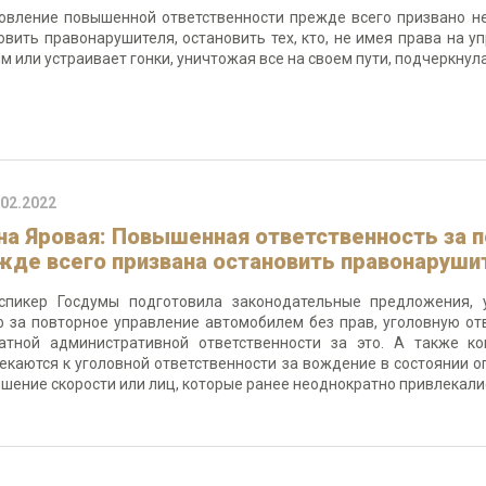
овление повышенной ответственности прежде всего призвано не
овить правонарушителя, остановить тех, кто, не имея права на у
м или устраивает гонки, уничтожая все на своем пути, подчеркнул
.02.2022
на Яровая: Повышенная ответственность за п
жде всего призвана остановить правонаруши
спикер Госдумы подготовила законодательные предложения,
 за повторное управление автомобилем без прав, уголовную от
атной административной ответственности за это. А также 
екаются к уголовной ответственности за вождение в состоянии о
шение скорости или лиц, которые ранее неоднократно привлекали