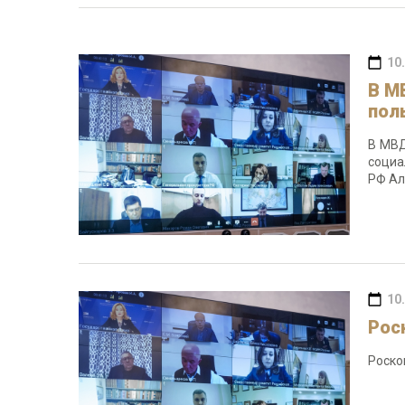
10
В М
пол
В МВД
социа
РФ Ал
10
Рос
Роско