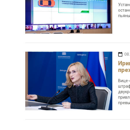
Устан
остан
пьяны
08
Ири
пре
Вице-
штраф
двукр
привл
превы