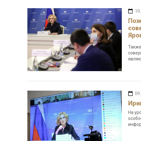
10
Пож
сов
Яро
Также
совер
являю
09
Ири
На ур
особо
инфор