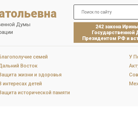
атольевна
венной Думы
242 закона Ирин
рации
Государственной 
Президентом РФ и вст
Благополучие семей
У П
Дальний Восток
Акт
Защита жизни и здоровья
Сов
В интересах детей
Меж
Защита исторической памяти