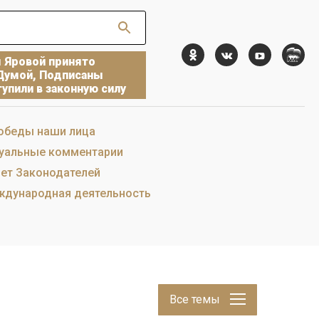
ы Яровой принято
Думой, Подписаны
упили в законную силу
обеды наши лица
уальные комментарии
ет Законодателей
дународная деятельность
Все темы