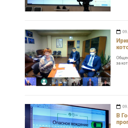
09
Ири
кот
Общес
за ко
09
В Г
про