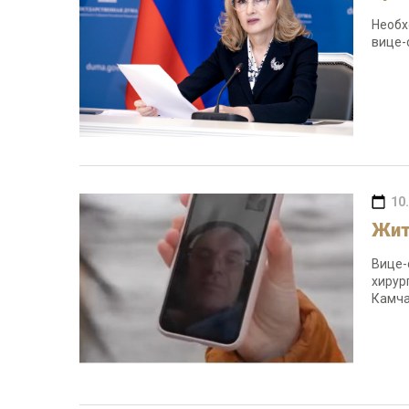
Необх
вице-
10
Жит
Вице-
хирур
Камча