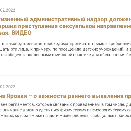
.02.2022
изненный административный надзор должен 
ершил преступления сексуальной направленно
вая. ВИДЕО
 в законодательстве необходимо прописать прямое требование
шать эти лица, к примеру, по посещению детских учреждений, и 
тся общеустановленными в мировой практике для обеспечения бе
.02.2022
на Яровая – о важности раннего выявления п
овне регламентов, которые связаны с проведением, в том числе, 
е внимание должно уделяться физическому и психологическому со
мация, которая может спасти жизнь ребенка, сообщалась правоо