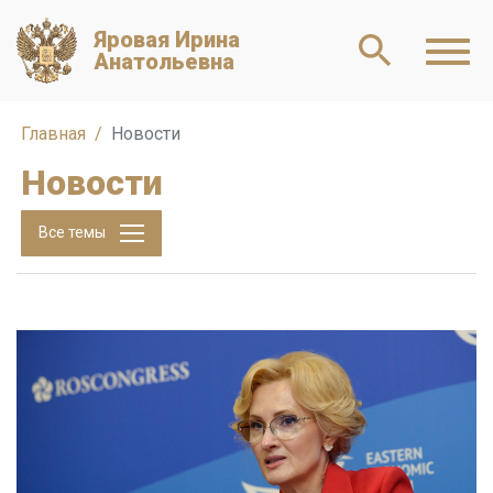
Яровая Ирина
Анатольевна
Главная
Новости
Новости
Все темы