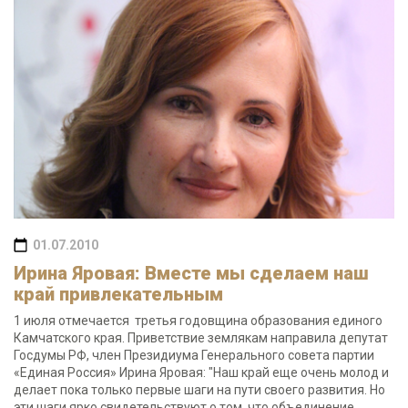
01.07.2010
Ирина Яровая: Вместе мы сделаем наш
край привлекательным
1 июля отмечается третья годовщина образования единого
Камчатского края. Приветствие землякам направила депутат
Госдумы РФ, член Президиума Генерального совета партии
«Единая Россия» Ирина Яровая: "Наш край еще очень молод и
делает пока только первые шаги на пути своего развития. Но
эти шаги ярко свидетельствуют о том, что объединение