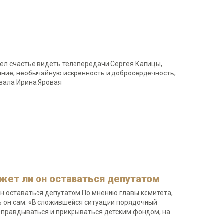
имел счастье видеть телепередачи Сергея Капицы,
яние, необычайную искренность и добросердечность,
казала Ирина Яровая
ожет ли он оставаться депутатом
 он оставаться депутатом По мнению главы комитета,
ть он сам. «В сложившейся ситуации порядочный
- Оправдываться и прикрываться детским фондом, на