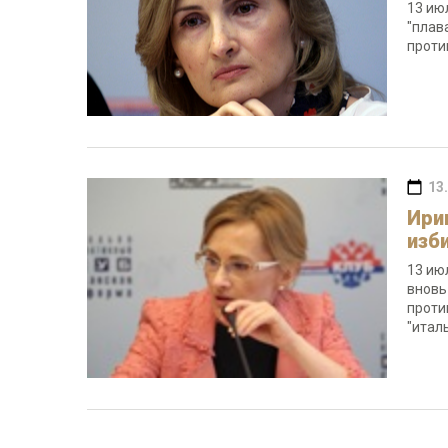
13 ию
"плав
проти
13
Ири
изб
13 ию
вновь
проти
"итал