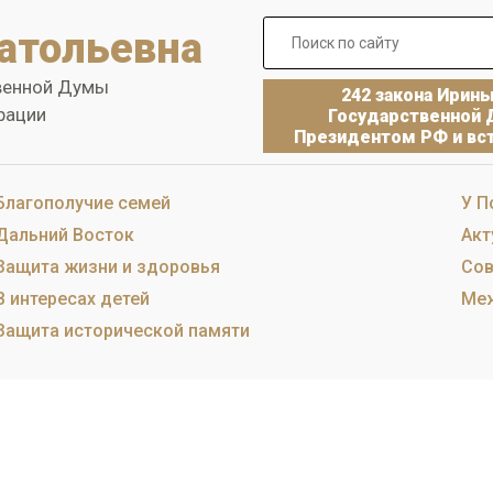
атольевна
венной Думы
242 закона Ирин
рации
Государственной 
Президентом РФ и вст
Благополучие семей
У П
Дальний Восток
Акт
Защита жизни и здоровья
Сов
В интересах детей
Меж
Защита исторической памяти