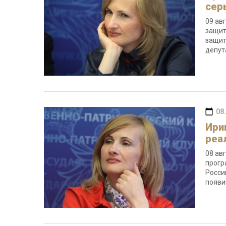
сер
09 ав
защит
защит
депут
08
Ири
реа
08 ав
прогр
Росси
появи