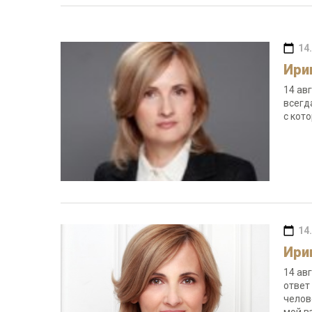
14
Ири
14 ав
всегд
с кот
14
Ири
14 ав
ответ
челов