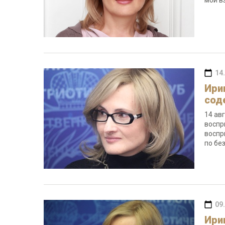
мой в
14
Ири
сод
14 ав
воспр
воспр
по бе
09
Ири