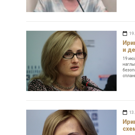
19
Ири
и д
19 ию
наглы
безоп
сплан
13
Ири
схе