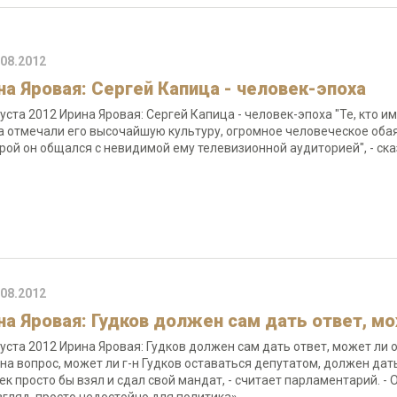
.08.2012
на Яровая: Сергей Капица - человек-эпоха
густа 2012 Ирина Яровая: Сергей Капица - человек-эпоха "Те, кто 
а отмечали его высочайшую культуру, огромное человеческое оба
орой он общался с невидимой ему телевизионной аудиторией", - с
.08.2012
на Яровая: Гудков должен сам дать ответ, м
густа 2012 Ирина Яровая: Гудков должен сам дать ответ, может ли
 на вопрос, может ли г-н Гудков оставаться депутатом, должен да
ек просто бы взял и сдал свой мандат, - считает парламентарий. 