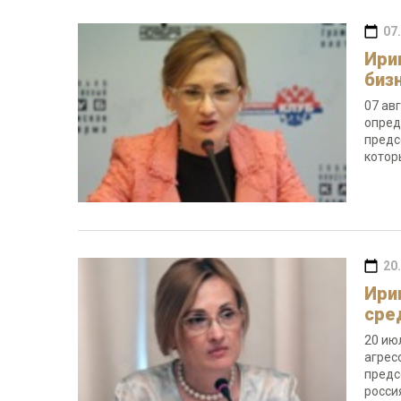
07
Ири
биз
07 ав
опред
предс
котор
20
Ири
сре
20 ию
агрес
предс
росси