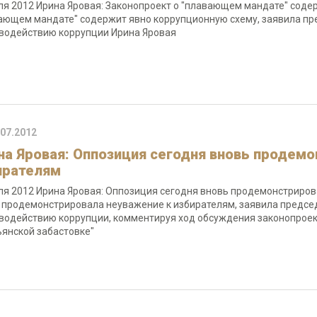
ля 2012 Ирина Яровая: Законопроект о "плавающем мандате" соде
ающем мандате" содержит явно коррупционную схему, заявила пре
водействию коррупции Ирина Яровая
.07.2012
на Яровая: Оппозиция сегодня вновь продем
ирателям
ля 2012 Ирина Яровая: Оппозиция сегодня вновь продемонстриро
 продемонстрировала неуважение к избирателям, заявила председ
водействию коррупции, комментируя ход обсуждения законопроекта
ьянской забастовке"