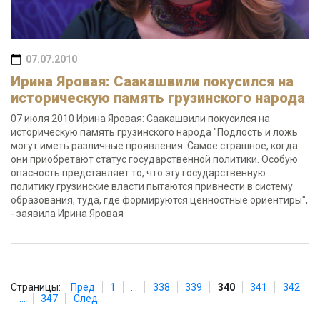
07.07.2010
Ирина Яровая: Саакашвили покусился на
историческую память грузинского народа
07 июля 2010 Ирина Яровая: Саакашвили покусился на
историческую память грузинского народа "Подлость и ложь
могут иметь различные проявления. Самое страшное, когда
они приобретают статус государственной политики. Особую
опасность представляет то, что эту государственную
политику грузинские власти пытаются привнести в систему
образования, туда, где формируются ценностные ориентиры",
- заявила Ирина Яровая
Страницы:
Пред.
1
...
338
339
340
341
342
...
347
След.