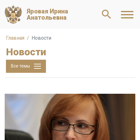
Яровая Ирина
Анатольевна
Главная
Новости
Новости
Все темы