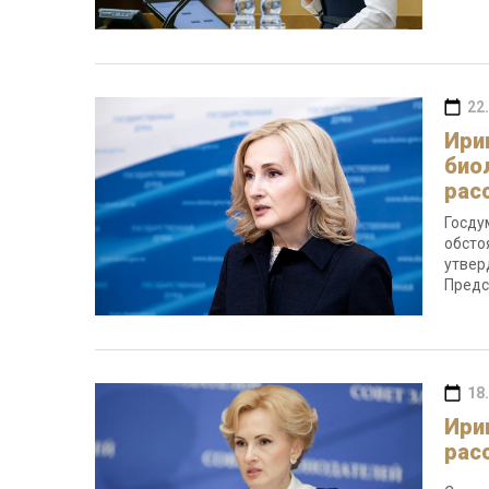
22
Ири
био
рас
Госду
обсто
утвер
Предс
18
Ири
рас