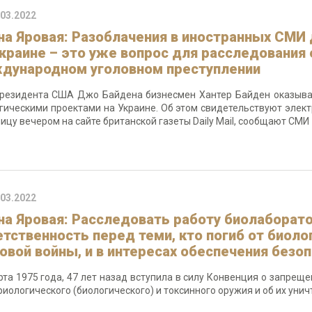
.03.2022
на Яровая: Разоблачения в иностранных СМ
Украине – это уже вопрос для расследования 
дународном уголовном преступлении
резидента США Джо Байдена бизнесмен Хантер Байден оказывал
гическими проектами на Украине. Об этом свидетельствуют эле
ницу вечером на сайте британской газеты Daily Mail, сообщают СМИ
.03.2022
на Яровая: Расследовать работу биолаборато
етственность перед теми, кто погиб от биол
овой войны, и в интересах обеспечения безо
рта 1975 года, 47 лет назад вступила в силу Конвенция о запрещ
риологического (биологического) и токсинного оружия и об их уни