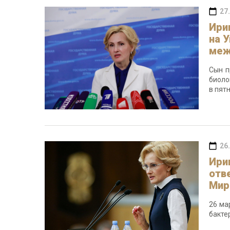
27
Ири
на 
меж
Сын п
биоло
в пят
26
Ири
отв
Мир
26 ма
бакте