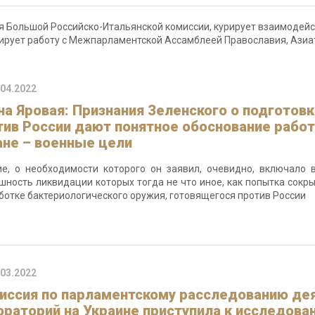
я Большой Российско-Итальянской комиссии, курирует взаимодей
инирует работу с Межпарламентской Ассамблеей Православия, Аз
.04.2022
на Яровая: Признания Зеленского о подготов
тив России дают понятное обоснование рабо
ане – военные цели
е, о необходимости которого он заявил, очевидно, включало 
шность ликвидации которых тогда не что иное, как попытка сок
ботке бактериологического оружия, готовящегося против России
.03.2022
иссия по парламентскому расследованию де
ораторий на Украине приступила к исследов