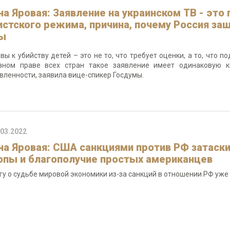
на Яровая: Заявление на украинском ТВ - эт
истского режима, причина, почему Россия за
ы
вы к убийству детей – это не то, что требует оценки, а то, что 
вном праве всех стран такое заявление имеет одинаковую к
вленности, заявила вице-спикер Госдумы.
.03.2022
на Яровая: США санкциями против РФ затаски
опы и благополучие простых американцев
гу о судьбе мировой экономики из-за санкций в отношении РФ уж