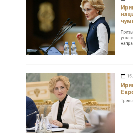
Ири
нац
чум
Призы
уголо
напра
15
Ири
Евр
Трево