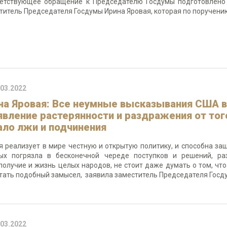
етствующее обращение к Председателю Госдумы подготовлено
титель Председателя Госдумы Ирина Яровая, которая по поручени
.03.2022
на Яровая: Все неумные высказывания США в 
явление растерянности и раздражения от тог
ало лжи и подчинения
я реализует в мире честную и открытую политику, и способна з
ых погрязла в бесконечной череде поступков и решений, р
получие и жизнь целых народов, не стоит даже думать о том, ч
тать подобный замысел, заявила заместитель Председателя Госд
.03.2022