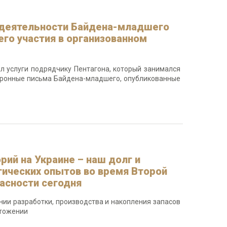
И деятельности Байдена-младшего
его участия в организованном
 услуги подрядчику Пентагона, который занимался
ктронные письма Байдена-младшего, опубликованные
рий на Украине – наш долг и
огических опытов во время Второй
пасности сегодня
ении разработки, производства и накопления запасов
чтожении