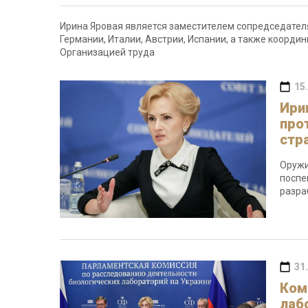
Ирина Яровая является заместителем сопредседател
Германии, Италии, Австрии, Испании, а также коорд
Организацией труда
15
Ири
про
стр
Оружи
поспе
разра
31
Ком
лаб