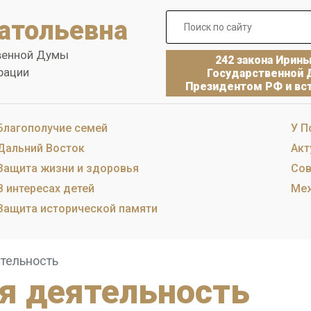
атольевна
венной Думы
242 закона Ирин
рации
Государственной 
Президентом РФ и вст
Благополучие семей
У П
Дальний Восток
Акт
Защита жизни и здоровья
Сов
В интересах детей
Меж
Защита исторической памяти
тельность
я деятельность