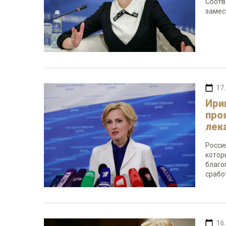
Соотв
замес
17
Ири
про
лек
Росси
котор
благо
срабо
16