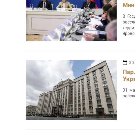
Мин
В Гос
рассл
терри
Ярово
30
Пар
Укр
31 ма
рассл