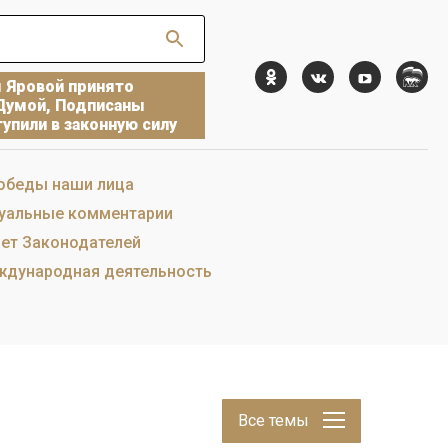
ы Яровой принято
Думой, Подписаны
упили в законную силу
обеды наши лица
уальные комментарии
ет Законодателей
дународная деятельность
Все темы