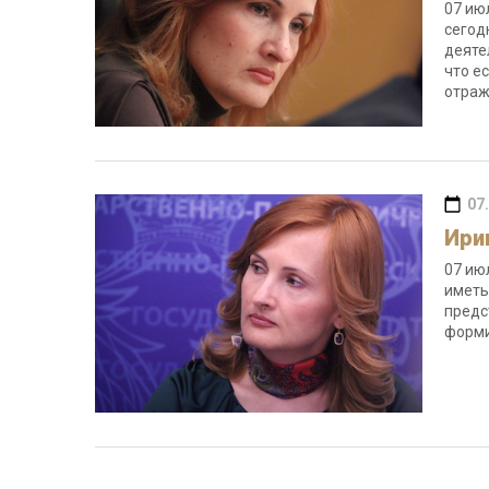
07 ию
сегод
деяте
что е
отраж
07
Ири
07 ию
иметь
предс
форми