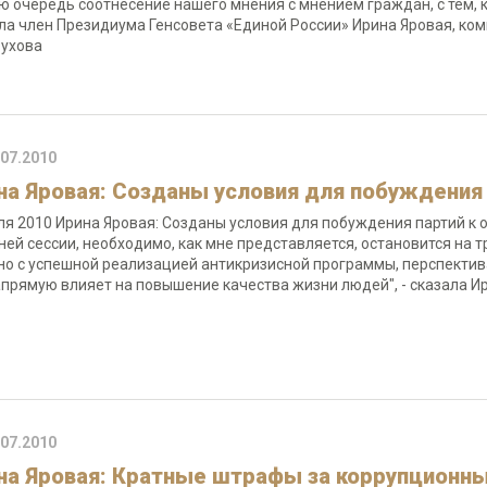
ю очередь соотнесение нашего мнения с мнением граждан, с тем, к
ла член Президиума Генсовета «Единой России» Ирина Яровая, ко
Обухова
.07.2010
на Яровая: Созданы условия для побуждения 
ля 2010 Ирина Яровая: Созданы условия для побуждения партий к 
ней сессии, необходимо, как мне представляется, остановится на тр
но с успешной реализацией антикризисной программы, перспектива
апрямую влияет на повышение качества жизни людей", - сказала
.07.2010
на Яровая: Кратные штрафы за коррупционн