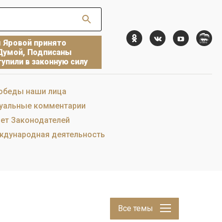
ы Яровой принято
Думой, Подписаны
упили в законную силу
обеды наши лица
уальные комментарии
ет Законодателей
дународная деятельность
Все темы