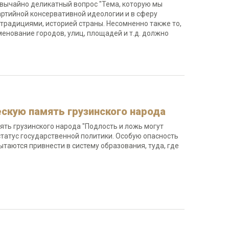
звычайно деликатный вопрос "Тема, которую мы
артийной консервативной идеологии и в сферу
 традициями, историей страны. Несомненно также то,
енование городов, улиц, площадей и т.д. должно
ескую память грузинского народа
ять грузинского народа "Подлость и ложь могут
татус государственной политики. Особую опасность
ытаются привнести в систему образования, туда, где