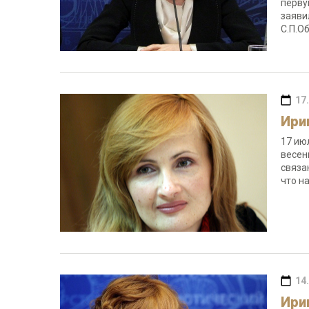
перву
заяви
С.П.
17
Ири
17 ию
весен
связа
что н
14
Ири