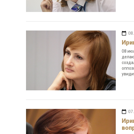
08
Ири
08 ию
делаю
созда
оппоз
увиди
07
Ири
воп