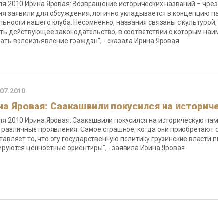
ля 2010 Ирина Яровая: Возвращение исторических названий – чре
ня заявили для обсуждения, логично укладывается в концепцию п
льности нашего клуба. Несомненно, названия связаны с культурой,
сть действующее законодательство, в соответствии с которым наим
ать волеизъявление граждан", - сказала Ирина Яровая
.07.2010
на Яровая: Саакашвили покусился на историч
ля 2010 Ирина Яровая: Саакашвили покусился на историческую пам
 различные проявления. Самое страшное, когда они приобретают с
тавляет то, что эту государственную политику грузинские власти п
руются ценностные ориентиры", - заявила Ирина Яровая