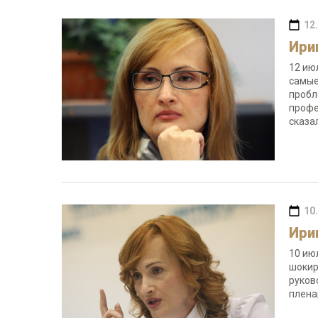
12
Ири
12 ию
самые
пробл
профе
сказа
10
Ири
10 ию
шокир
руков
плен