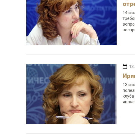
отр
14 ию
требо
вопро
воспр
13
Ири
13 ию
полез
клуба
являе