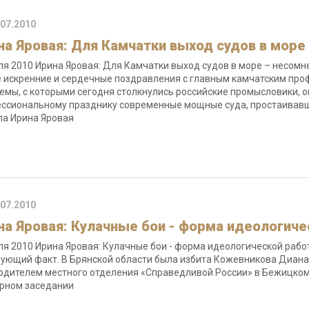
.07.2010
на Яровая: Для Камчатки выход судов в море
ля 2010 Ирина Яровая: Для Камчатки выход судов в море – несомн
 искренние и сердечные поздравления с главным камчатским про
емы, с которыми сегодня столкнулись российские промысловики, они
ссиональному празднику современные мощные суда, простаивавшие 
ла Ирина Яровая
.07.2010
на Яровая: Кулачные бои - форма идеологич
ля 2010 Ирина Яровая: Кулачные бои - форма идеологической рабо
ующий факт. В Брянской области была избита Кожевникова Диана
одителем местного отделения «Справедливой России» в Бежицком р
арном заседании