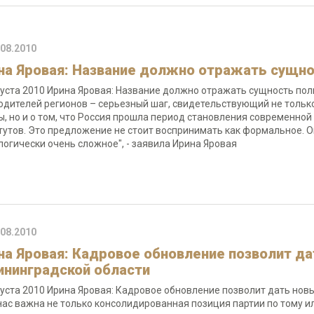
.08.2010
на Яровая: Название должно отражать сущн
густа 2010 Ирина Яровая: Название должно отражать сущность п
одителей регионов – серьезный шаг, свидетельствующий не только
ы, но и о том, что Россия прошла период становления современно
тутов. Это предложение не стоит воспринимать как формальное. 
логически очень сложное", - заявила Ирина Яровая
.08.2010
на Яровая: Кадровое обновление позволит да
ининградской области
густа 2010 Ирина Яровая: Кадровое обновление позволит дать нов
нас важна не только консолидированная позиция партии по тому ил