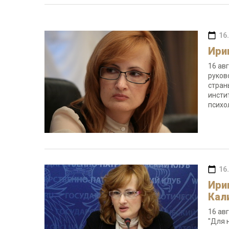
16
Ири
16 ав
руков
стран
инсти
психо
16
Ири
Кал
16 ав
"Для 