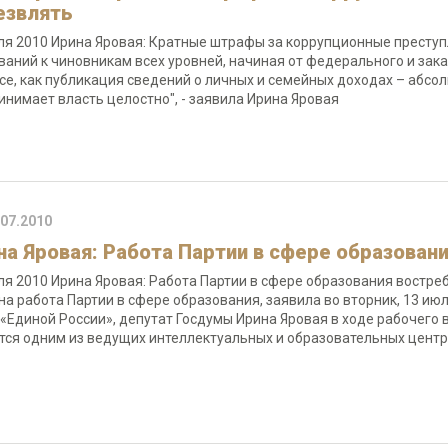
езвлять
ля 2010 Ирина Яровая: Кратные штрафы за коррупционные престу
ваний к чиновникам всех уровней, начиная от федерального и зак
се, как публикация сведений о личных и семейных доходах – абсо
инимает власть целостно", - заявила Ирина Яровая
.07.2010
на Яровая: Работа Партии в сфере образован
ля 2010 Ирина Яровая: Работа Партии в сфере образования востре
на работа Партии в сфере образования, заявила во вторник, 13 и
 «Единой России», депутат Госдумы Ирина Яровая в ходе рабочего в
тся одним из ведущих интеллектуальных и образовательных цен