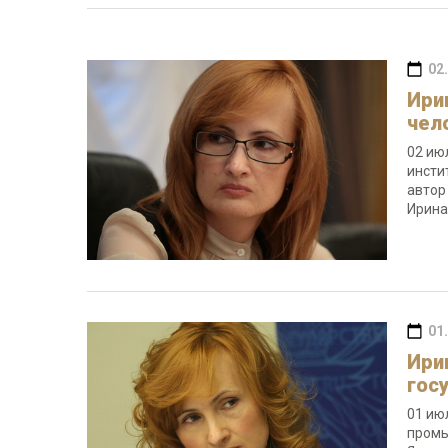
02
Ири
чел
02 ию
инсти
автор
Ирина
01
Ири
гос
01 ию
промы