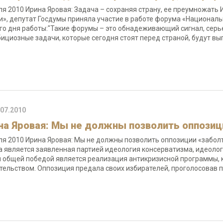
ля 2010 Ирина Яровая: Задача – сохраняя страну, ее преумножать
и», депутат Госдумы приняла участие в работе форума «Националь
го дня работы:"Такие форумы – это обнадеживающий сигнал, серь
бициозные задачи, которые сегодня стоят перед страной, будут 
.07.2010
на Яровая: Мы не должны позволить оппозиц
ля 2010 Ирина Яровая: Мы не должны позволить оппозиции «забо
а является заявленная партией идеология консерватизма, идеолог
 общей победой является реализация антикризисной программы, 
тельством. Оппозиция предала своих избирателей, проголосовав 