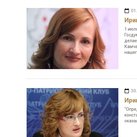
01
Ири
1 июл
Госду
делае
Камча
нашег
30
Ири
"Опре
конст
оказа