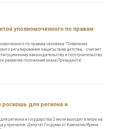
итой уполномоченного по правам
лномоченного по правам человека "Появление
вого регулирования защиты прав детства, - считает
ституционному законодательству и госстроительству
ное развитие положений указа Президента"
я роскошь для региона и
для региона и государства 2 июля выходят в море на
а у причалов. Депутат Госдумы от Камчатки Ирина