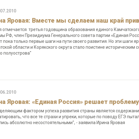
.07.2010
на Яровая: Вместе мы сделаем наш край пр
я отмечается третья годовщина образования единого Камчатского
мы РФ, член Президиума Генерального совета партии «Единая Росс
т пока только первые шаги на пути своего развития. Но эти шаги я
тской области и Корякского округа стало поистине историческим
о полуострова"
.06.2010
на Яровая: «Единая Россия» решает проблем
деляющим фактором успеха развития страны является содержание
атировать, что все те страхи и упреки, которые по поводу ЕГЭ пыт
лись абсолютно несостоятельными", - заявила Ирина Яровая