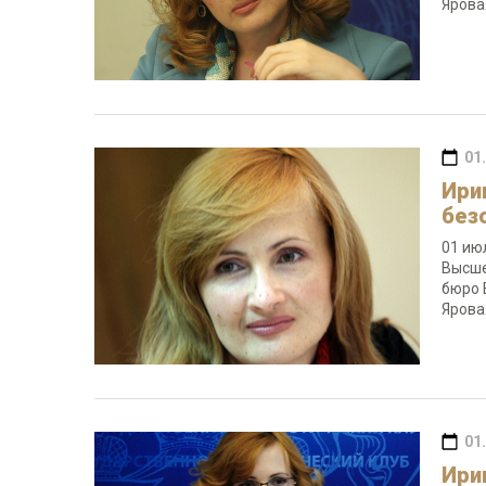
Ярова
01
Ири
без
01 ию
Высше
бюро 
Яров
01
Ири