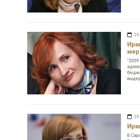
29
Ири
мер
"2009
адекв
бюдже
выдер
29
Ирин
В Сар