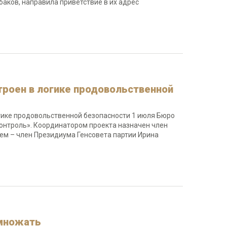
баков, направила приветствие в их адрес
троен в логике продовольственной
огике продовольственной безопасности 1 июля Бюро
онтроль». Координатором проекта назначен член
ем – член Президиума Генсовета партии Ирина
умножать