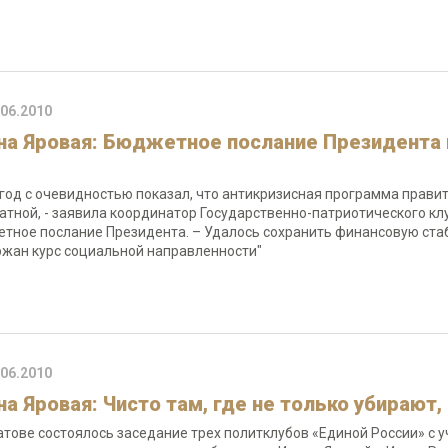
.06.2010
на Яровая: Бюджетное послание Президента 
 год с очевидностью показал, что антикризисная программа прав
атной, - заявила координатор Государственно-патриотического кл
тное послание Президента. – Удалось сохранить финансовую стаб
жан курс социальной направленности"
.06.2010
а Яровая: Чисто там, где не только убирают, 
атове состоялось заседание трех политклубов «Единой России» с 