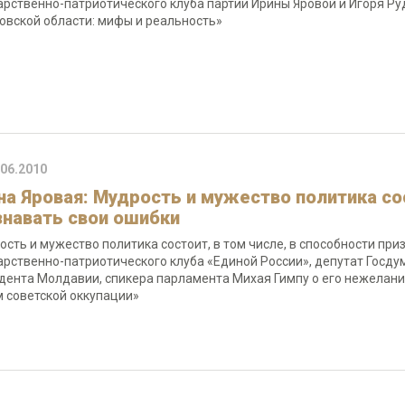
арственно-патриотического клуба партии Ирины Яровой и Игоря Ру
овской области: мифы и реальность»
.06.2010
на Яровая: Мудрость и мужество политика сос
знавать свои ошибки
ость и мужество политика состоит, в том числе, в способности при
арственно-патриотического клуба «Единой России», депутат Госду
дента Молдавии, спикера парламента Михая Гимпу о его нежелани
 советской оккупации»