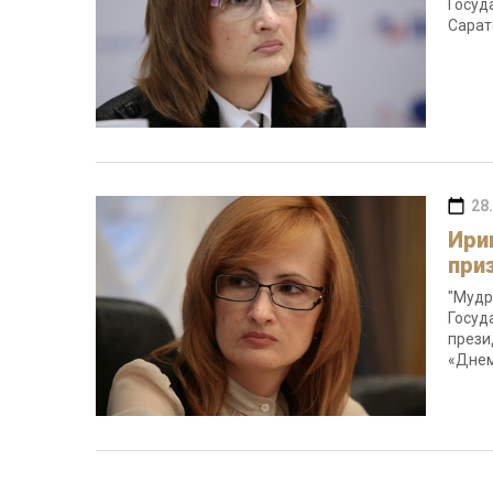
Госуд
Сарат
28
Ири
при
"Мудр
Госуд
прези
«Днем