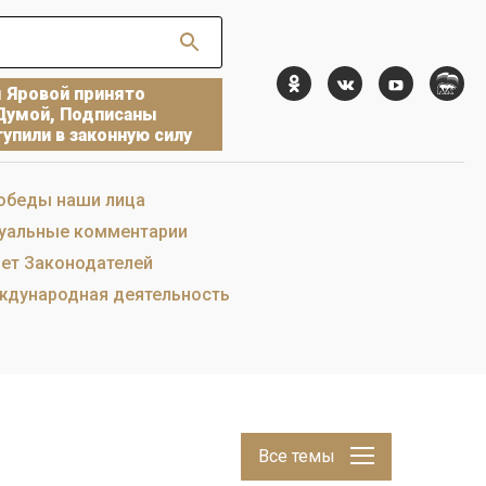
ы Яровой принято
Думой, Подписаны
упили в законную силу
обеды наши лица
уальные комментарии
ет Законодателей
дународная деятельность
Все темы