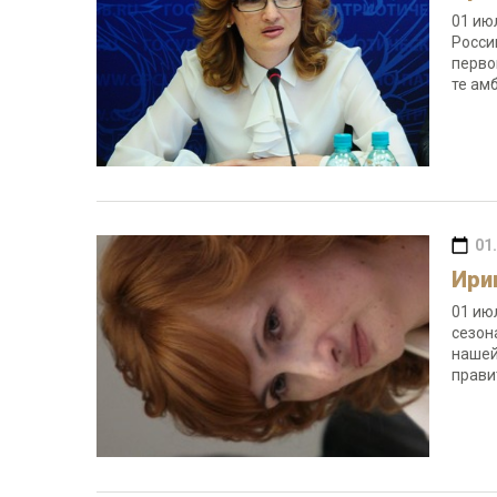
01 ию
Росси
перво
те ам
01
Ири
01 ию
сезон
нашей
прави