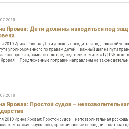
.07.2010
на Яровая: Дети должны находиться под защ
овека
ля 2010 Ирина Яровая: Дети должны находиться под защитой упо
тута уполномоченного по правам детей – важный шаг на пути право
 законопроекта, заместитель председателя комитета ГД РФ по кон
 Яровая. – Предложенные поправки направлены на законодатель
.07.2010
на Яровая: Простой судов – непозволительна
ударства
ля 2010 Ирина Яровая: Простой судов – непозволительная роскошь 
сел камчатские ярусоловы, простаивавшие последние полтора год