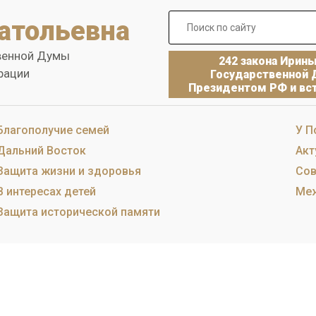
атольевна
венной Думы
242 закона Ирин
рации
Государственной 
Президентом РФ и вст
Благополучие семей
У П
Дальний Восток
Акт
Защита жизни и здоровья
Сов
В интересах детей
Меж
Защита исторической памяти