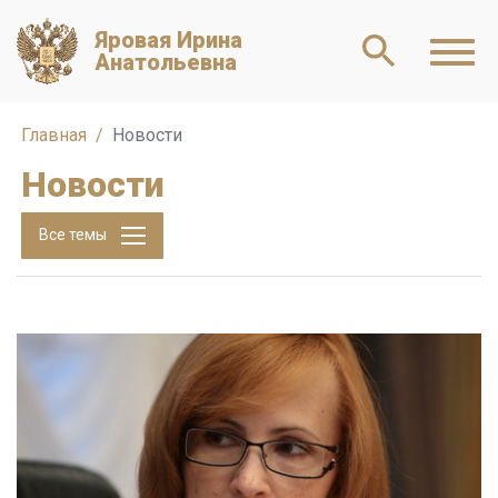
Яровая Ирина
Анатольевна
Главная
Новости
Новости
Все темы