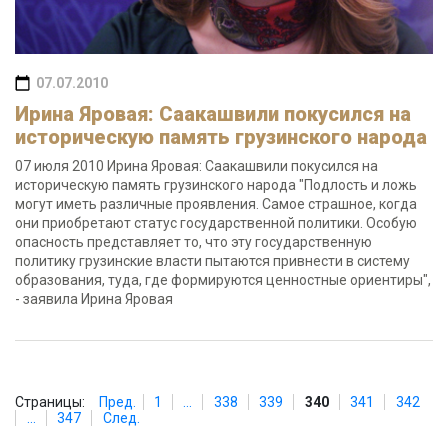
07.07.2010
Ирина Яровая: Саакашвили покусился на
историческую память грузинского народа
07 июля 2010 Ирина Яровая: Саакашвили покусился на
историческую память грузинского народа "Подлость и ложь
могут иметь различные проявления. Самое страшное, когда
они приобретают статус государственной политики. Особую
опасность представляет то, что эту государственную
политику грузинские власти пытаются привнести в систему
образования, туда, где формируются ценностные ориентиры",
- заявила Ирина Яровая
Страницы:
Пред.
1
...
338
339
340
341
342
...
347
След.